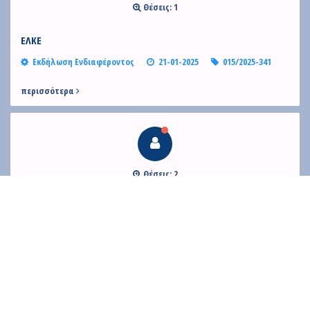
Contact
Θέσεις: 1
Diavgeia
ΕΛΚΕ
Εκδήλωση Ενδιαφέροντος
21-01-2025
015/2025-341
περισσότερα
Personal Data
|
Terms of Use
Θέσεις: 2
Ινστιτούτο Πυρηνικών & Ραδιολογικών Επιστημών &
Τεχνολογίας, Ενέργειας & Ασφάλειας
Εκδήλωση Ενδιαφέροντος
20-01-2025
015/2025-280
περισσότερα