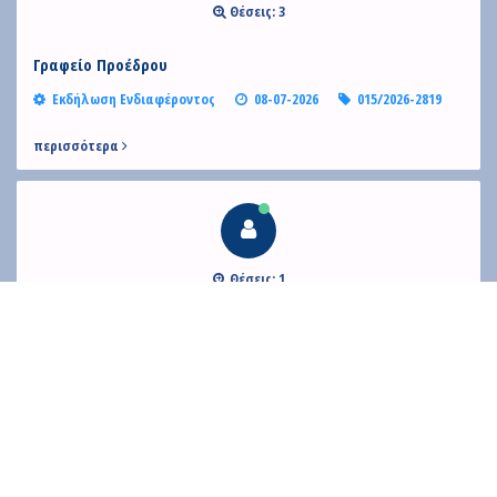
Contact
Θέσεις: 3
Diavgeia
Γραφείο Προέδρου
Εκδήλωση Ενδιαφέροντος
08-07-2026
015/2026-2819
περισσότερα
Personal Data
|
Terms of Use
Θέσεις: 1
Γραφείο Προέδρου
Εκδήλωση Ενδιαφέροντος
08-07-2026
015/2026-2820
περισσότερα