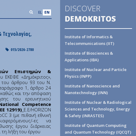
DISCOVER
EL
EN
DEMOKRITOS
& Τεχνολογίας,
Institute of Informatics &
Telecommunications (IIT)
015/2026-2780
Institute of Biosciences &
Applications (IBA)
Institute of Nuclear and Particle
ικών Επιστημών &
Physics (INPP)
ου ΕΚΕΦΕ «Δημόκριτος»,
ι του άρθρου 93 του Ν.
Institute of Nanoscience and
 παράγραφο 1, άρθρο 24
Nanotechnology (INN)
, καθώς και την απόφαση
σης του ερευνητικού
Institute of Nuclear & Radiological
National Competence
Sciences and Technology, Energy
ΕΕ 12919)
_E.E/HORIZON
CC 3 (με πιθανή εθνική
& Safety (INRASTES)
ιαφερόμενους/-ες να
Institute of Quantum Computing
θωσης έργου διάρκειας
 τη λήξη του έργου
and Quantum Technology (IQCQT)