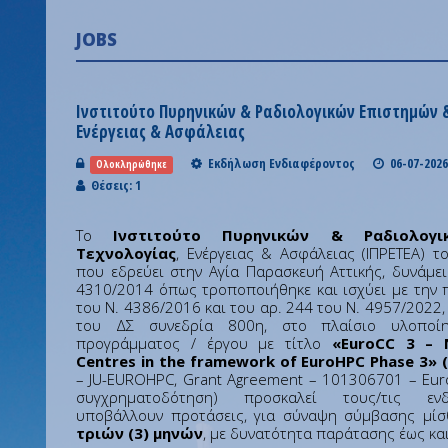
JOBS
Ινστιτούτο Πυρηνικών & Ραδιολογικών Επιστημών 
Ενέργειας & Ασφάλειας
Εκδήλωση Ενδιαφέροντος
06-07-2026
Ολοκληρώθηκε
Θέσεις: 1
Το
Ινστιτούτο Πυρηνικών & Ραδιολογ
Τεχνολογίας
, Ενέργειας & Ασφάλειας (ΙΠΡΕΤΕΑ) τ
που εδρεύει στην Αγία Παρασκευή Αττικής, δυνάμε
4310/2014 όπως τροποποιήθηκε και ισχύει με την
του Ν. 4386/2016 και του αρ. 244 του Ν. 4957/2022
του ΔΣ συνεδρία 800η, στο πλαίσιο υλοποίη
προγράμματος / έργου με τίτλο
«EuroCC 3 – 
Centres in the framework of EuroHPC Phase 3» (
– JU-EUROHPC, Grant Agreement – 101306701 – Euro
συγχρηματοδότηση) προσκαλεί τους/τις ενδ
υποβάλλουν προτάσεις, για σύναψη σύμβασης μίσ
τριών (3) μηνών
, με δυνατότητα παράτασης έως και