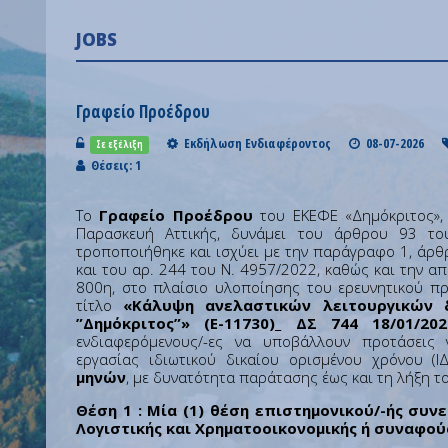
JOBS
Γραφείο Προέδρου
Εκδήλωση Ενδιαφέροντος
08-07-2026
Σε εξέλιξη
Θέσεις: 1
Το
Γραφείο Προέδρου
του ΕΚΕΦΕ «Δημόκριτος», 
Παρασκευή Αττικής, δυνάμει του άρθρου 93 τ
τροποποιήθηκε και ισχύει με την παράγραφο 1, άρθ
και του αρ. 244 του Ν. 4957/2022, καθώς και την 
800η, στο πλαίσιο υλοποίησης του ερευνητικού π
τίτλο
«Κάλυψη ανελαστικών λειτουργικών
”Δημόκριτος”» (Ε-11730)_ ΔΣ 744 18/01/202
ενδιαφερόμενους/-ες να υποβάλλουν προτάσεις
εργασίας ιδιωτικού δικαίου ορισμένου χρόνου (
μηνών
, με δυνατότητα παράτασης έως και τη λήξη τ
Θέση 1 : Μία (1) θέση επιστημονικού/-ής συνε
Λογιστικής και Χρηματοοικονομικής ή συναφούς