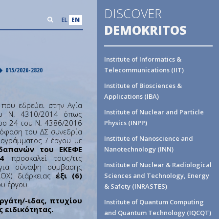
DISCOVER
EL
EN
DEMOKRITOS
Institute of Informatics &
015/2026-2820
Telecommunications (IIT)
Institute of Biosciences &
Applications (IBA)
που εδρεύει στην Αγία
Institute of Nuclear and Particle
ου Ν. 4310/2014 όπως
ρο 24 του Ν. 4386/2016
Physics (INPP)
απόφαση του ΔΣ συνεδρία
Institute of Nanoscience and
ρογράμματος / έργου με
 δαπανών του ΕΚΕΦΕ
Nanotechnology (INN)
4
προσκαλεί τους/τις
Institute of Nuclear & Radiological
 για σύναψη σύμβασης
ΙΔΟΧ) διάρκειας
έξι (6)
Sciences and Technology, Energy
ου έργου.
& Safety (INRASTES)
ργάτη/-ιδας, πτυχίου
Institute of Quantum Computing
 ειδικότητας.
and Quantum Technology (IQCQT)