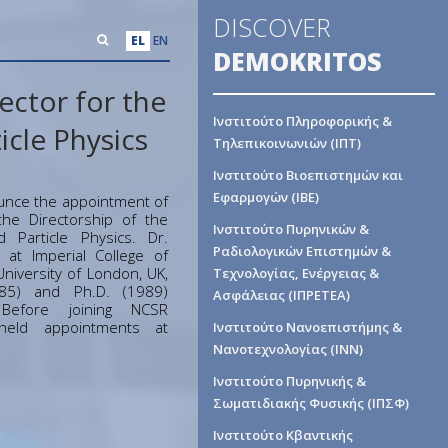
DISCOVER
EL
EN
DEMOKRITOS
ector for the
Ινστιτούτο Πληροφορικής &
icle Physics
Τηλεπικοινωνιών (ΙΠΤ)
Ινστιτούτο Βιοεπιστημών και
Εφαρμογών (ΙΒΕ)
ounce the appointment of
the Directorship of the
Ινστιτούτο Πυρηνικών &
d Particle Physics. Dr.
Ραδιολογικών Επιστημών &
 at Imperial College of
niversity of London, UK,
Τεχνολογίας, Ενέργειας &
985) and Ph.D. (1989)
Ασφάλειας (ΙΠΡΕΤΕΑ)
Before joining NCSR
held appointments at
Ινστιτούτο Νανοεπιστήμης &
.
Νανοτεχνολογίας (ΙΝΝ)
Ινστιτούτο Πυρηνικής &
Σωματιδιακής Φυσικής (ΙΠΣΦ)
Ινστιτούτο Κβαντικής