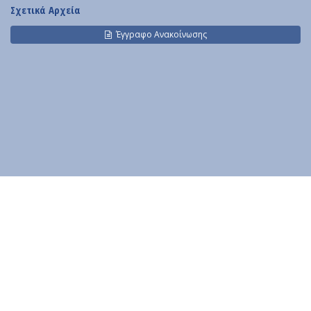
Contact
Σχετικά Αρχεία
Diavgeia
Έγγραφο Ανακοίνωσης
Personal Data
|
Terms of Use