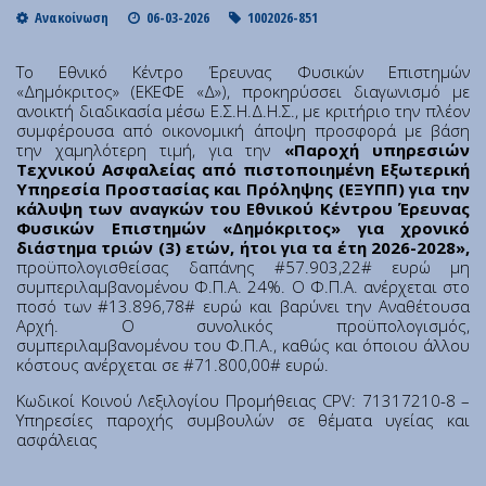
Institute of Quantum Computing and Quantum
Ανακοίνωση
06-03-2026
1002026-851
Technology (IQCQT)
Το Εθνικό Κέντρο Έρευνας Φυσικών Επιστημών
«Δημόκριτος» (ΕΚΕΦΕ «Δ»), προκηρύσσει διαγωνισμό με
National Research Infrastructures
ανοικτή διαδικασία μέσω Ε.Σ.Η.Δ.Η.Σ., με κριτήριο την πλέον
συμφέρουσα από οικονομική άποψη προσφορά με βάση
την χαμηλότερη τιμή, για την
«Παροχή υπηρεσιών
Home
Τεχνικού Ασφαλείας από πιστοποιημένη Εξωτερική
About Us
Υπηρεσία Προστασίας και Πρόληψης (ΕΞΥΠΠ) για την
κάλυψη των αναγκών του Εθνικού Κέντρου Έρευνας
Education
Φυσικών Επιστημών «Δημόκριτος» για χρονικό
Congress Center
διάστημα τριών (3) ετών, ήτοι για τα έτη 2026-2028»,
προϋπολογισθείσας δαπάνης #57.903,22# ευρώ μη
Innovation Office
συμπεριλαμβανομένου Φ.Π.Α. 24%. Ο Φ.Π.Α. ανέρχεται στο
ποσό των #13.896,78# ευρώ και βαρύνει την Αναθέτουσα
Lefkippos Tech Park
Αρχή. Ο συνολικός προϋπολογισμός,
Department of e-Governance
συμπεριλαμβανομένου του Φ.Π.Α., καθώς και όποιου άλλου
κόστους ανέρχεται σε #71.800,00# ευρώ.
Work with us
Procurement
Κωδικoί Κοινού Λεξιλογίου Προμήθειας CPV: 71317210-8 –
Υπηρεσίες παροχής συμβουλών σε θέματα υγείας και
Gender Equality Plan
ασφάλειας
News