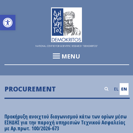
Open toolbar
MENU
Institute of Informatics & Telecommunications (IIT)
Institute of Biosciences & Applications (IBA)
PROCUREMENT
EL
EN
Institute of Nuclear and Particle Physics (INPP)
Institute of Nanoscience and Nanotechnology (INN)
Προκήρυξη ανοιχτού διαγωνισμού κάτω των ορίων μέσω
Institute of Nuclear & Radiological Sciences and
ΕΣΗΔΗΣ για την παροχή υπηρεσιών Τεχνικού Ασφαλείας
Technology, Energy & Safety (INRASTES)
με Αρ.πρωτ. 100/2026-673