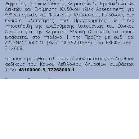
Contact
Ψηφιακής Παρακολούθησης Κλιματικών & Περιβαλλοντικών
Δεικτών και Εκτίμησης Κινδύνου (Risk Assessment) για
Diavgeia
Ανθρωπογενείς και Φυσικούς/ Κλιματικούς Κινδύνους στο
πλαίσιο υλοποίησης του Προγράμματος με τίτλο
«Υποστήριξη της αναβάθμισης λειτουργίας του Εθνικού
Δικτύου για την Κλιματική Αλλαγή (Climpact), το οποίο
εντάσσεται στο Υποέργο 1 της Πράξης με κωδ. αρ.
2023ΝΑ11900001 (Κωδ. ΟΠΣ5201588) του ΕΚΕΦΕ «Δ» ,
Ε.12668.
Τα προς προμήθεια είδη κατατάσσονται στους ακόλουθους
κωδικούς του Κοινού Λεξιλογίου δημοσίων συμβάσεων
(CPV):
48100000-9, 72268000-1
Personal Data
|
Terms of Use
Έγγραφο διευκρινίσεων
Σχετικά Αρχεία
Προκήρυξη
Διακήρυξη
Ευρωπαϊκό Ενιαίο Έγγραφο Σύμβασης (ΕΕΕΣ)