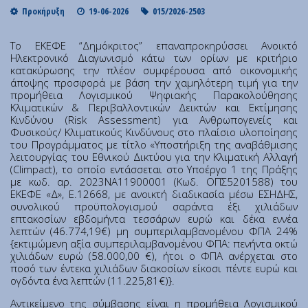
Institute of Quantum Computing and Quantum
Προκήρυξη
19-06-2026
015/2026-2503
Technology (IQCQT)
Το ΕΚΕΦΕ “Δημόκριτος” επαναπροκηρύσσει Ανοικτό
Ηλεκτρονικό Διαγωνισμό κάτω των ορίων με κριτήριο
National Research Infrastructures
κατακύρωσης την πλέον συμφέρουσα από οικονομικής
άποψης προσφορά με βάση την χαμηλότερη τιμή για την
προμήθεια Λογισμικού Ψηφιακής Παρακολούθησης
Home
Κλιματικών & Περιβαλλοντικών Δεικτών και Εκτίμησης
About Us
Κινδύνου (Risk Assessment) για Ανθρωπογενείς και
Φυσικούς/ Κλιματικούς Κινδύνους στο πλαίσιο υλοποίησης
Education
του Προγράμματος με τίτλο «Υποστήριξη της αναβάθμισης
Congress Center
λειτουργίας του Εθνικού Δικτύου για την Κλιματική Αλλαγή
(Climpact), το οποίο εντάσσεται στο Υποέργο 1 της Πράξης
Innovation Office
με κωδ. αρ. 2023ΝΑ11900001 (Κωδ. ΟΠΣ5201588) του
ΕΚΕΦΕ «Δ», Ε.12668, με ανοικτή διαδικασία μέσω ΕΣΗΔΗΣ,
Lefkippos Tech Park
συνολικού προϋπολογισμού σαράντα έξι χιλιάδων
Department of e-Governance
επτακοσίων εβδομήντα τεσσάρων ευρώ και δέκα εννέα
λεπτών (46.774,19€) μη συμπεριλαμβανομένου ΦΠΑ 24%
Work with us
{εκτιμώμενη αξία συμπεριλαμβανομένου ΦΠΑ: πενήντα οκτώ
Procurement
χιλιάδων ευρώ (58.000,00 €), ήτοι ο ΦΠΑ ανέρχεται στο
ποσό των έντεκα χιλιάδων διακοσίων είκοσι πέντε ευρώ και
Gender Equality Plan
ογδόντα ένα λεπτών (11.225,81€)}.
News
Αντικείμενο της σύμβασης είναι η προμήθεια Λογισμικού