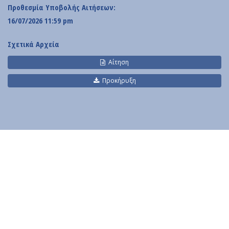
Contact
Προθεσμία Υποβολής Αιτήσεων:
Diavgeia
16/07/2026 11:59 pm
Σχετικά Αρχεία
Αίτηση
Προκήρυξη
Personal Data
|
Terms of Use