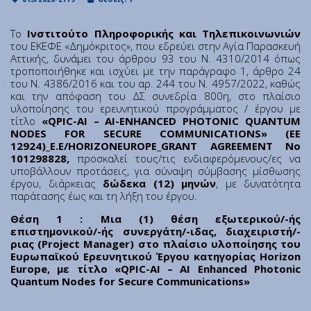
Institute of Quantum Computing and Quantum
Technology (IQCQT)
Το
Ινστιτούτο Πληροφορικής και Τηλεπικοινωνιών
του ΕΚΕΦΕ «Δημόκριτος», που εδρεύει στην Αγία Παρασκευή
Αττικής, δυνάμει του άρθρου 93 του Ν. 4310/2014 όπως
National Research Infrastructures
τροποποιήθηκε και ισχύει με την παράγραφο 1, άρθρο 24
του Ν. 4386/2016 και του αρ. 244 του Ν. 4957/2022, καθώς
και την απόφαση του ΔΣ συνεδρία 800η, στο πλαίσιο
Home
υλοποίησης του ερευνητικού προγράμματος / έργου με
About Us
τίτλο
«QPIC-AI – AI-ENHANCED PHOTONIC QUANTUM
NODES FOR SECURE COMMUNICATIONS» (ΕΕ
Education
12924)_E.E/HORIZONEUROPE_GRANT AGREEMENT No
Congress Center
101298828,
προσκαλεί τους/τις ενδιαφερόμενους/ες να
υποβάλλουν προτάσεις, για σύναψη σύμβασης μίσθωσης
Innovation Office
έργου, διάρκειας
δώδεκα (12) μηνών
, με δυνατότητα
παράτασης έως και τη λήξη του έργου.
Lefkippos Tech Park
Department of e-Governance
Θέση 1 : Μια (1) θέση εξωτερικού/-ής
επιστημονικού/-ής συνεργάτη/-ιδας, διαχειριστή/-
Work with us
ριας (Project Manager) στο πλαίσιο υλοποίησης του
Procurement
Ευρωπαϊκού Ερευνητικού Έργου κατηγορίας Horizon
Europe, με τίτλο «QPIC-AI – AI Enhanced Photonic
Gender Equality Plan
Quantum Nodes for Secure Communications»
News