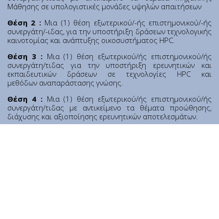
Contact
Μάθησης σε υπολογιστικές μονάδες υψηλών απαιτήσεων
Diavgeia
Θέση 2 :
Μια (1) θέση εξωτερικού/-ής επιστημονικού/-ής
συνεργάτη/-ιδας, για την υποστήριξη δράσεων τεχνολογικής
καινοτομίας και ανάπτυξης οικοσυστήματος HPC.
Θέση 3 :
Μια (1) θέση εξωτερικού/ής επιστημονικού/ής
συνεργάτη/τιδας για την υποστήριξη ερευνητικών και
εκπαιδευτικών δράσεων σε τεχνολογίες HPC και
μεθόδων αναπαράστασης γνώσης.
Θέση 4 :
Μια (1) θέση εξωτερικού/ής επιστημονικού/ής
συνεργάτη/τιδας με αντικείμενο τα θέματα προώθησης,
Personal Data
|
Terms of Use
διάχυσης και αξιοποίησης ερευνητικών αποτελεσμάτων.
Θέση 5 :
Μια (1) θέση εξωτερικού/ής επιστημονικού/ής
συνεργάτη/τιδας με αντικείμενο τα θέματα μοντελοποίησης
δεδομένων και ανάπτυξη σημασιολογικών εφαρμογών.
Προθεσμία Υποβολής Αιτήσεων:
08/06/2026 11:59 pm