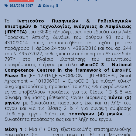
Institute of Quantum Computing and Quantum
015/2026-2097
Θέσεις: 5
Technology (IQCQT)
Tο
Ινστιτούτο Πυρηνικών & Ραδιολογικών
National Research Infrastructures
Επιστημών & Τεχνολογίας, Ενέργειας & Ασφάλειας
(ΙΠΡΕΤΕΑ)
του ΕΚΕΦΕ «Δημόκριτος», που εδρεύει στην Αγία
Παρασκευή Αττικής, δυνάμει του άρθρου 93 του Ν.
4310/2014 όπως τροποποιήθηκε και ισχύει με την
Home
παράγραφο 1, άρθρο 24 του Ν. 4386/2016 και του αρ. 244
About Us
του Ν. 4957/2022, καθώς και την απόφαση του ΔΣ συνεδρία
797η, στο πλαίσιο υλοποίησης του ερευνητικού
Education
προγράμματος / έργου με τίτλο
«EuroCC 3 – National
Congress Center
Competence Centres in the framework of EuroHPC
Phase 3»
(ΕΕ 12919)_E.E/HORIZON – JU-EUROHPC, Grant
Innovation Office
Agreement – 101306701 – EuroCC 3 (με πιθανή εθνική
Lefkippos Tech Park
συγχρηματοδότηση) προσκαλεί τους/τις ενδιαφερόμενους/-
ες να υποβάλλουν προτάσεις, για τις θέσεις 1,3 & 5 για
Department of e-Governance
σύναψη σύμβασης μίσθωσης έργου διάρκειας
πέντε (5)
μηνών
, με δυνατότητα παράτασης έως και τη λήξη του
Work with us
έργου και για τις θέσεις 2 & 4 για σύναψη σύμβασης
Procurement
μίσθωσης έργου διάρκειας
τεσσάρων (4) μηνών
, με
δυνατότητα παράτασης έως και τη λήξη του έργου.
Gender Equality Plan
News
Θέση 1 :
Μια (1) θέση εξωτερικού/ής επιστημονικού/ής
συνεργάτη/τιδας με αντικείμενο τα θέματα Μηχανικής