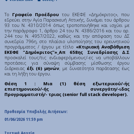
Institute of Quantum Computing and Quantum
Technology (IQCQT)
Το
Γραφείο Προέδρου
του ΕΚΕΦΕ «Δημόκριτος», που
εδρεύει στην Αγία Παρασκευή Αττικής, δυνάμει του άρθρου
93 του Ν. 4310/2014 όπως τροποποιήθηκε και ισχύει με
National Research Infrastructures
την παράγραφο 1, άρθρο 24 του Ν. 4386/2016 και του αρ.
244 του Ν. 4957/2022, καθώς και την απόφαση του ΔΣ
συνεδρία 796η, στο πλαίσιο υλοποίησης του ερευνητικού
Home
προγράμματος / έργου με τίτλο
«Κτιριακή Αναβάθμιση
About Us
ΕΚΕΦΕ “Δημόκριτος”»_Απ 658ης Συνεδρίασης Δ.Σ
προσκαλεί τους/τις ενδιαφερόμενους/-ες να υποβάλλουν
Education
προτάσεις για σύναψη σύμβασης μίσθωσης έργου
Congress Center
διάρκειας
έξι (6) μηνών
, με δυνατότητα παράτασης έως
και τη λήξη του έργου.
Innovation Office
Θέση 1 : Μια (1) θέση εξωτερικού/-ής
Lefkippos Tech Park
επιστημονικού/-ής συνεργάτη/-ιδας
Department of e-Governance
Προγραμματιστή/- τριας (senior full stack developer).
Work with us
Procurement
Προθεσμία Υποβολής Αιτήσεων:
Gender Equality Plan
01/06/2026 11:59 pm
News
Σχετικά Αρχεία