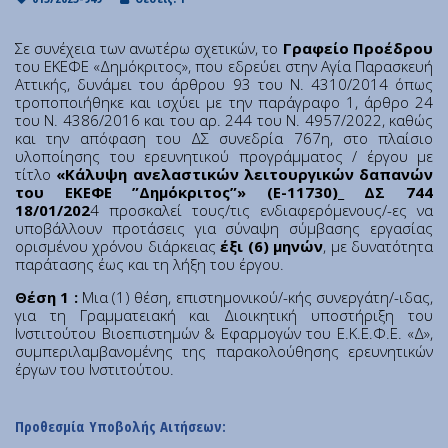
Institute of Quantum Computing and Quantum
Technology (IQCQT)
Σε συνέχεια των ανωτέρω σχετικών, το
Γραφείο Προέδρου
του ΕΚΕΦΕ «Δημόκριτος», που εδρεύει στην Αγία Παρασκευή
Αττικής, δυνάμει του άρθρου 93 του Ν. 4310/2014 όπως
National Research Infrastructures
τροποποιήθηκε και ισχύει με την παράγραφο 1, άρθρο 24
του Ν. 4386/2016 και του αρ. 244 του Ν. 4957/2022, καθώς
και την απόφαση του ΔΣ συνεδρία 767η, στο πλαίσιο
Home
υλοποίησης του ερευνητικού προγράμματος / έργου με
About Us
τίτλο
«Κάλυψη ανελαστικών λειτουργικών δαπανών
του ΕΚΕΦΕ ”Δημόκριτος”» (Ε-11730)_ ΔΣ 744
Education
18/01/202
4 προσκαλεί τους/τις ενδιαφερόμενους/-ες να
Congress Center
υποβάλλουν προτάσεις για σύναψη σύμβασης εργασίας
ορισμένου χρόνου διάρκειας
έξι (6) μηνών
, με δυνατότητα
Innovation Office
παράτασης έως και τη λήξη του έργου.
Lefkippos Tech Park
Θέση 1 :
Μια (1) θέση, επιστημονικού/-κής συνεργάτη/-ιδας,
Department of e-Governance
για τη Γραμματειακή και Διοικητική υποστήριξη του
Ινστιτούτου Βιοεπιστημών & Εφαρμογών του Ε.Κ.Ε.Φ.Ε. «Δ»,
Work with us
συμπεριλαμβανομένης της παρακολούθησης ερευνητικών
Procurement
έργων του Ινστιτούτου.
Gender Equality Plan
News
Προθεσμία Υποβολής Αιτήσεων: