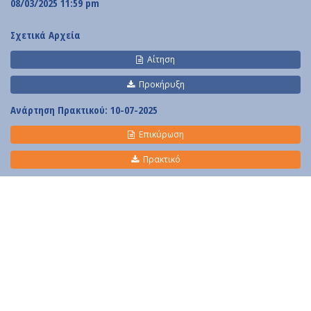
Contact
08/03/2025 11:59 pm
Diavgeia
Σχετικά Αρχεία
Αίτηση
Προκήρυξη
Ανάρτηση Πρακτικού
: 10-07-2025
Επικύρωση
Personal Data
|
Terms of Use
Πρακτικό