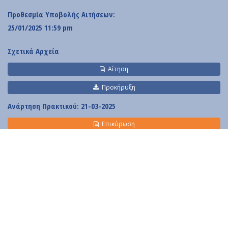
Contact
Προθεσμία Υποβολής Αιτήσεων:
Diavgeia
25/01/2025 11:59 pm
Σχετικά Αρχεία
Αίτηση
Προκήρυξη
Ανάρτηση Πρακτικού
: 21-03-2025
Personal Data
|
Terms of Use
Επικύρωση
Πρακτικό