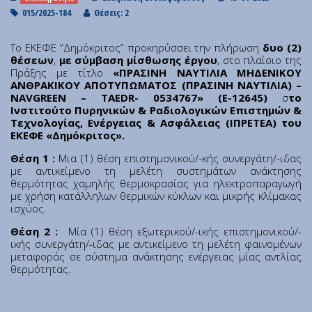
Institute of Quantum Computing and Quantum
015/2025-184
Θέσεις: 2
Technology (IQCQT)
Το ΕΚΕΦΕ “Δημόκριτος” προκηρύσσει την πλήρωση
δυο (2)
National Research Infrastructures
θέσεων
,
με σύμβαση μίσθωσης έργου
, στο πλαίσιο της
Πράξης με τίτλο
«ΠΡΑΣΙΝΗ ΝΑΥΤΙΛΙΑ ΜΗΔΕΝΙΚΟΥ
ΑΝΘΡΑΚΙΚΟΥ ΑΠΟΤΥΠΩΜΑΤΟΣ (ΠΡΑΣΙΝΗ ΝΑΥΤΙΛΙΑ) –
NAVGREEN – TAEDR- 0534767» (Ε-12645)
σ
το
Home
Ινστιτούτο Πυρηνικών & Ραδιολογικών Επιστημών &
About Us
Τεχνολογίας, Ενέργειας & Ασφάλειας (ΙΠΡΕΤΕΑ) του
ΕΚΕΦΕ «Δημόκριτος».
Education
Congress Center
Θέση 1 :
Μια (1) θέση επιστημονικού/-κής συνεργάτη/-ιδας
με αντικείμενο τη μελέτη συστημάτων ανάκτησης
Innovation Office
θερμότητας χαμηλής θερμοκρασίας για ηλεκτροπαραγωγή
με χρήση κατάλληλων θερμικών κύκλων και μικρής κλίμακας
Lefkippos Tech Park
ισχύος.
Department of e-Governance
Θέση 2 :
Μία (1) θέση εξωτερικού/-ικής επιστημονικού/-
Work with us
ικής συνεργάτη/-ιδας με αντικείμενο τη μελέτη φαινομένων
Procurement
μεταφοράς σε σύστημα ανάκτησης ενέργειας μίας αντλίας
θερμότητας.
Gender Equality Plan
News