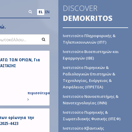
DISCOVER
EL
EN
DEMOKRITOS
δώ.
Ινστιτούτο Πληροφορικής &
Search
Τηλεπικοινωνιών (ΙΠΤ)
Ινστιτούτο Βιοεπιστημών και
Εφαρμογών (ΙΒΕ)
ΑΤΩ ΤΩΝ ΟΡΙΩΝ, Για
ΤΑΣΤΑΣΗΣ
Ινστιτούτο Πυρηνικών &
Ραδιολογικών Επιστημών &
Τεχνολογίας, Ενέργειας &
Ασφάλειας (ΙΠΡΕΤΕΑ)
περισσότερα
Ινστιτούτο Νανοεπιστήμης &
Νανοτεχνολογίας (ΙΝΝ)
Ινστιτούτο Πυρηνικής &
των ορίωνγια την
Σωματιδιακής Φυσικής (ΙΠΣΦ)
2025-4423
Ινστιτούτο Κβαντικής