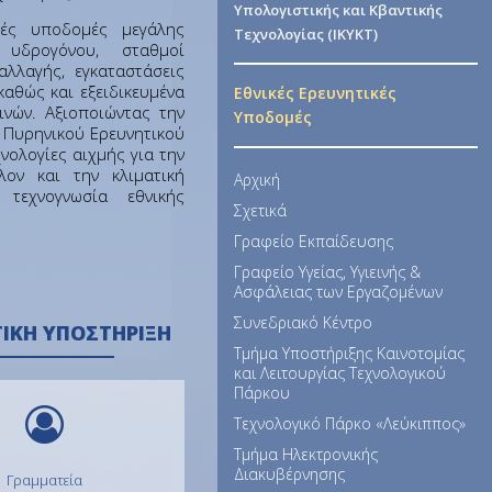
Υπολογιστικής και Κβαντικής
ικές υποδομές μεγάλης
Τεχνολογίας (ΙΚΥΚΤ)
 υδρογόνου, σταθμοί
λλαγής, εγκαταστάσεις
αθώς και εξειδικευμένα
Εθνικές Ερευνητικές
ινών. Αξιοποιώντας την
Υποδομές
 Πυρηνικού Ερευνητικού
νολογίες αιχμής για την
λον και την κλιματική
Αρχική
τεχνογνωσία εθνικής
Σχετικά
Γραφείο Εκπαίδευσης
Γραφείο Υγείας, Υγιεινής &
Ασφάλειας των Εργαζομένων
Συνεδριακό Κέντρο
ΤΙΚΉ ΥΠΟΣΤΉΡΙΞΗ
Τμήμα Υποστήριξης Καινοτομίας
και Λειτουργίας Τεχνολογικού
Πάρκου
Τεχνολογικό Πάρκο «Λεύκιππος»
Τμήμα Ηλεκτρονικής
Διακυβέρνησης
Γραμματεία