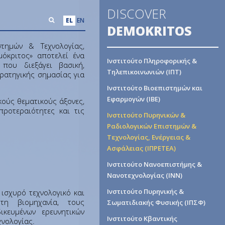
DISCOVER
EL
EN
DEMOKRITOS
στημών & Τεχνολογίας,
όκριτος» αποτελεί ένα
Ινστιτούτο Πληροφορικής &
 που διεξάγει βασική,
Τηλεπικοινωνιών (ΙΠΤ)
ρατηγικής σημασίας για
Ινστιτούτο Βιοεπιστημών και
Εφαρμογών (ΙΒΕ)
κούς θεματικούς άξονες,
προτεραιότητες και τις
Ινστιτούτο Πυρηνικών &
Ραδιολογικών Επιστημών &
Τεχνολογίας, Ενέργειας &
Ασφάλειας (ΙΠΡΕΤΕΑ)
Ινστιτούτο Νανοεπιστήμης &
Νανοτεχνολογίας (ΙΝΝ)
Ινστιτούτο Πυρηνικής &
 ισχυρό τεχνολογικό και
 τη βιομηχανία, τους
Σωματιδιακής Φυσικής (ΙΠΣΦ)
ικευμένων ερευνητικών
Ινστιτούτο Κβαντικής
χνολογίας.