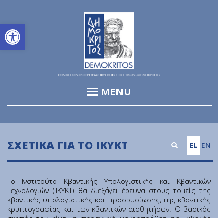
Ανοίξτε τη γραμμή εργαλείων
MENU
Ινστιτούτο Πληροφορικής & Τηλεπικοινωνιών (ΙΠΤ)
Ινστιτούτο Βιοεπιστημών και Εφαρμογών (ΙΒΕ)
ΣΧΕΤΙΚΆ ΓΙΑ ΤΟ ΙΚΥΚΤ
EL
EN
Ινστιτούτο Πυρηνικών & Ραδιολογικών Επιστημών &
Τεχνολογίας, Ενέργειας & Ασφάλειας (ΙΠΡΕΤΕΑ)
Το Ινστιτούτο Κβαντικής Υπολογιστικής και Κβαντικών
Ινστιτούτο Νανοεπιστήμης & Νανοτεχνολογίας (ΙΝΝ)
Τεχνολογιών (IΙΚΥΚΤ) θα διεξάγει έρευνα στους τομείς της
κβαντικής υπολογιστικής και προσομοίωσης, της κβαντικής
Ινστιτούτο Πυρηνικής & Σωματιδιακής Φυσικής (ΙΠΣΦ)
κρυπτογραφίας και των κβαντικών αισθητήρων. Ο βασικός