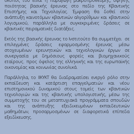
σκοπός του είναι η παραγωγή μακροπρόθεσμης, υψηλής
Ινστιτούτο Κβαντικής Υπολογιστικής και Κβαντικής
ποιότητας βασικής έρευνας στο πεδίο της Κβαντικής
Τεχνολογίας (ΙΚΥΚΤ)
Επιστήμης και Τεχνολογίας. Έμφαση θα δοθεί στην
ανάπτυξη καινοτόμων κβαντικών αλγορίθμων και κβαντικού
λογισμικού, παράλληλα με συγκεκριμένες δράσεις σε
Εθνικές Ερευνητικές Υποδομές
κβαντικές πειραματικές διατάξεις.
Εκτός της βασικής έρευνας το Ινστιτούτο θα συμμετέχει σε
Αρχική
επιλεγμένες δράσεις εφαρμοσμένης έρευνας μέσω
στοχευμένων ερευνητικών και τεχνολογικών έργων σε
Σχετικά
συνεργασία με δημόσιους φορείς και βιομηχανικούς
Γραφείο Εκπαίδευσης
εταίρους. προς όφελος της ελληνικής και της ευρωπαϊκής
οικονομίας και κοινωνίας συνολικά.
Γραφείο Υγείας, Υγιεινής & Ασφάλειας των Εργαζομένων
Συνεδριακό Κέντρο
Παράλληλα, το IΙΚΥΚΤ θα διαδραματίσει ενεργό ρόλο στην
εκπαίδευση και κατάρτιση επαγγελματιών και νέου
Τμήμα Υποστήριξης Καινοτομίας και Λειτουργίας Τεχνολογικού
επιστημονικού δυναμικού στους τομείς των κβαντικών
Πάρκου
τεχνολογιών και της κβαντικής υπολογιστικής, μέσω της
Τεχνολογικό Πάρκο «Λεύκιππος»
συμμετοχής του σε μεταπτυχιακά προγράμματα σπουδών
και της ανάπτυξης εξειδικευμένων εκπαιδευτικών
Τμήμα Ηλεκτρονικής Διακυβέρνησης
μαθημάτων, προσαρμοσμένων σε διαφορετικά επίπεδα
Θέσεις Εργασίας
εξειδίκευσης.
Προκηρύξεις-Διαγωνισμοί
Σχέδιο Δράσης Ισότητας των Φύλων