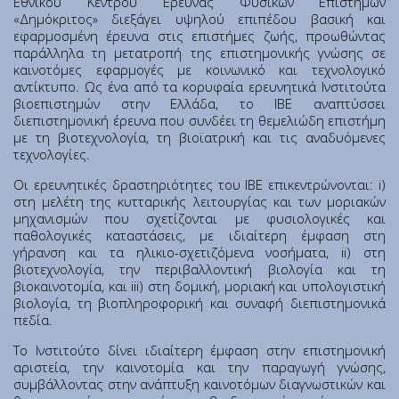
Εθνικού Κέντρου Έρευνας Φυσικών Επιστημών
Ινστιτούτο Κβαντικής Υπολογιστικής και Κβαντικής
«Δημόκριτος» διεξάγει υψηλού επιπέδου βασική και
Τεχνολογίας (ΙΚΥΚΤ)
εφαρμοσμένη έρευνα στις επιστήμες ζωής, προωθώντας
παράλληλα τη μετατροπή της επιστημονικής γνώσης σε
καινοτόμες εφαρμογές με κοινωνικό και τεχνολογικό
Εθνικές Ερευνητικές Υποδομές
αντίκτυπο. Ως ένα από τα κορυφαία ερευνητικά Ινστιτούτα
βιοεπιστημών στην Ελλάδα, το ΙΒΕ αναπτύσσει
διεπιστημονική έρευνα που συνδέει τη θεμελιώδη επιστήμη
Αρχική
με τη βιοτεχνολογία, τη βιοϊατρική και τις αναδυόμενες
Σχετικά
τεχνολογίες.
Γραφείο Εκπαίδευσης
Οι ερευνητικές δραστηριότητες του ΙΒΕ επικεντρώνονται: i)
Γραφείο Υγείας, Υγιεινής & Ασφάλειας των Εργαζομένων
στη μελέτη της κυτταρικής λειτουργίας και των μοριακών
μηχανισμών που σχετίζονται με φυσιολογικές και
Συνεδριακό Κέντρο
παθολογικές καταστάσεις, με ιδιαίτερη έμφαση στη
Τμήμα Υποστήριξης Καινοτομίας και Λειτουργίας Τεχνολογικού
γήρανση και τα ηλικιο-σχετιζόμενα νοσήματα, ii) στη
Πάρκου
βιοτεχνολογία, την περιβαλλοντική βιολογία και τη
βιοκαινοτομία, και iii) στη δομική, μοριακή και υπολογιστική
Τεχνολογικό Πάρκο «Λεύκιππος»
βιολογία, τη βιοπληροφορική και συναφή διεπιστημονικά
Τμήμα Ηλεκτρονικής Διακυβέρνησης
πεδία.
Θέσεις Εργασίας
Το Ινστιτούτο δίνει ιδιαίτερη έμφαση στην επιστημονική
Προκηρύξεις-Διαγωνισμοί
αριστεία, την καινοτομία και την παραγωγή γνώσης,
συμβάλλοντας στην ανάπτυξη καινοτόμων διαγνωστικών και
Σχέδιο Δράσης Ισότητας των Φύλων