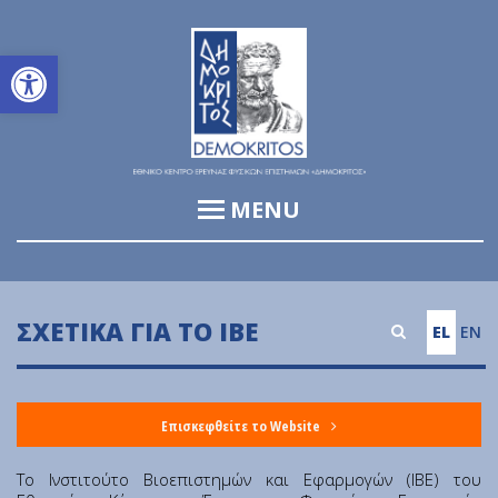
Ανοίξτε τη γραμμή εργαλείων
MENU
Ινστιτούτο Πληροφορικής & Τηλεπικοινωνιών (ΙΠΤ)
Ινστιτούτο Βιοεπιστημών και Εφαρμογών (ΙΒΕ)
ΣΧΕΤΙΚΆ ΓΙΑ ΤΟ ΙΒΕ
EL
EN
Ινστιτούτο Πυρηνικών & Ραδιολογικών Επιστημών &
Τεχνολογίας, Ενέργειας & Ασφάλειας (ΙΠΡΕΤΕΑ)
Ινστιτούτο Νανοεπιστήμης & Νανοτεχνολογίας (ΙΝΝ)
Επισκεφθείτε το Website
Ινστιτούτο Πυρηνικής & Σωματιδιακής Φυσικής (ΙΠΣΦ)
Το Ινστιτούτο Βιοεπιστημών και Εφαρμογών (ΙΒΕ) του