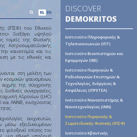
DISCOVER
EL
EN
DEMOKRITOS
ής (ΙΠΣΦ) του Εθνικού
τος» διεξάγει υψηλού
Ινστιτούτο Πληροφορικής &
υς τομείς της Φυσικής
Τηλεπικοινωνιών (ΙΠΤ)
της Αστροσωματιδιακής
την καινοτομία και τις
Ινστιτούτο Βιοεπιστημών και
ιση με τις εθνικές και
Εφαρμογών (ΙΒΕ)
Ινστιτούτο Πυρηνικών &
ώνονται στη μελέτη των
Ραδιολογικών Επιστημών &
ν κοσμικών φαινομένων,
Τεχνολογίας, Ενέργειας &
 αιχμής της σύγχρονης
ς διεθνείς συνεργασίες,
Ασφάλειας (ΙΠΡΕΤΕΑ)
ταχυντή Αδρονίων (LHC)
Ινστιτούτο Νανοεπιστήμης &
 και ANNIE, ενισχύοντας
Νανοτεχνολογίας (ΙΝΝ)
τητας.
Ινστιτούτο Πυρηνικής &
νολογίες ανιχνευτών,
Σωματιδιακής Φυσικής (ΙΠΣΦ)
ν μέσω εξειδικευμένων
το φιλοξενεί επίσης τον
Ινστιτούτο Κβαντικής
V, μια εθνική υποδομή