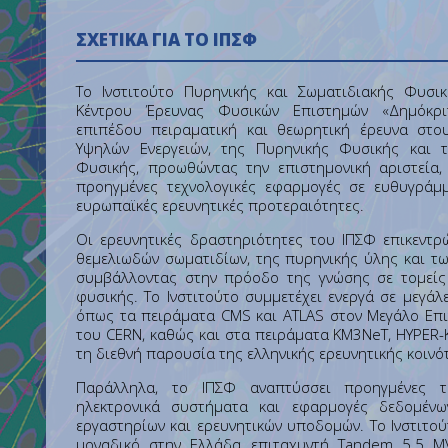
ΣΧΕΤΙΚΆ ΓΙΑ ΤΟ ΙΠΣΦ
Το Ινστιτούτο Πυρηνικής και Σωματιδιακής Φυσικ
Κέντρου Έρευνας Φυσικών Επιστημών «Δημόκρι
επιπέδου πειραματική και θεωρητική έρευνα στο
Υψηλών Ενεργειών, της Πυρηνικής Φυσικής και 
Φυσικής, προωθώντας την επιστημονική αριστεία, 
προηγμένες τεχνολογικές εφαρμογές σε ευθυγράμμ
ευρωπαϊκές ερευνητικές προτεραιότητες.
Οι ερευνητικές δραστηριότητες του ΙΠΣΦ επικεντρ
θεμελιωδών σωματιδίων, της πυρηνικής ύλης και τω
συμβάλλοντας στην πρόοδο της γνώσης σε τομείς
φυσικής. Το Ινστιτούτο συμμετέχει ενεργά σε μεγάλε
όπως τα πειράματα CMS και ATLAS στον Μεγάλο Επι
του CERN, καθώς και στα πειράματα KM3NeT, HYPER-K
τη διεθνή παρουσία της ελληνικής ερευνητικής κοινό
Παράλληλα, το ΙΠΣΦ αναπτύσσει προηγμένες τεχ
ηλεκτρονικά συστήματα και εφαρμογές δεδομένω
εργαστηρίων και ερευνητικών υποδομών. Το Ινστιτού
μοναδικό στην Ελλάδα επιταχυντή Tandem 5.5 M