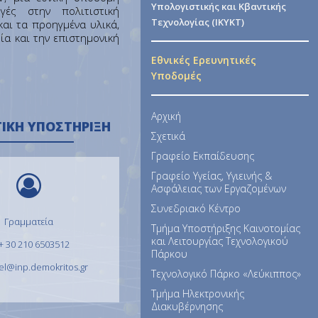
Υπολογιστικής και Κβαντικής
ές στην πολιτιστική
Τεχνολογίας (ΙΚΥΚΤ)
 και τα προηγμένα υλικά,
ία και την επιστημονική
Εθνικές Ερευνητικές
Υποδομές
Αρχική
ΤΙΚΉ ΥΠΟΣΤΉΡΙΞΗ
Σχετικά
Γραφείο Εκπαίδευσης
Γραφείο Υγείας, Υγιεινής &
Ασφάλειας των Εργαζομένων
Συνεδριακό Κέντρο
Γραμματεία
Τμήμα Υποστήριξης Καινοτομίας
και Λειτουργίας Τεχνολογικού
+ 30 210 6503512
Πάρκου
el@inp.demokritos.gr
Τεχνολογικό Πάρκο «Λεύκιππος»
Τμήμα Ηλεκτρονικής
Διακυβέρνησης