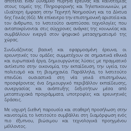
αποτελεί έναν δυναμικό πυρήνα έρευνας και καινοτομίας
Ινστιτούτο Κβαντικής Υπολογιστικής και Κβαντικής
στους τομείς της Πληροφορικής και Τηλεπικοινωνιών, με
Τεχνολογίας (ΙΚΥΚΤ)
ιδιαίτερη έμφαση στην Τεχνητή Νοημοσύνη και τα Δίκτυα
6ης Γενιάς (6G). Με επίκεντρο την επιστημονική αριστεία και
τον άνθρωπο, το Ινστιτούτο αναπτύσσει τεχνολογίες που
Εθνικές Ερευνητικές Υποδομές
ανταποκρίνονται στις σύγχρονες ανάγκες της κοινωνίας και
συμβάλλουν ενεργά στον ψηφιακό μετασχηματισμό της
χώρας.
Αρχική
Συνδυάζοντας βασική και εφαρμοσμένη έρευνα, οι
Σχετικά
ερευνητικές του ομάδες συμμετέχουν σε σημαντικά εθνικά
Γραφείο Εκπαίδευσης
και ευρωπαϊκά έργα, δημιουργώντας λύσεις με πραγματικό
Γραφείο Υγείας, Υγιεινής & Ασφάλειας των Εργαζομένων
αντίκτυπο στην οικονομία, την εκπαίδευση, την υγεία, τον
πολιτισμό και τη βιομηχανία. Παράλληλα, το Ινστιτούτο
Συνεδριακό Κέντρο
επενδύει ουσιαστικά στη νέα γενιά επιστημόνων,
Τμήμα Υποστήριξης Καινοτομίας και Λειτουργίας Τεχνολογικού
προσφέροντας ένα δημιουργικό περιβάλλον εκπαίδευσης,
Πάρκου
συνεργασίας και ανάπτυξης δεξιοτήτων μέσα από
μεταπτυχιακά προγράμματα, υποτροφίες και ερευνητικές
Τεχνολογικό Πάρκο «Λεύκιππος»
δράσεις.
Τμήμα Ηλεκτρονικής Διακυβέρνησης
Με ισχυρή διεθνή παρουσία και σταθερή προσήλωση στην
Θέσεις Εργασίας
καινοτομία, το Ινστιτούτο συμβάλλει στη διαμόρφωση ενός
Προκηρύξεις-Διαγωνισμοί
πιο έξυπνου, βιώσιμου και τεχνολογικά προηγμένου
μέλλοντος.
Σχέδιο Δράσης Ισότητας των Φύλων