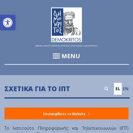
Ανοίξτε τη γραμμή εργαλείων
MENU
Ινστιτούτο Πληροφορικής & Τηλεπικοινωνιών (ΙΠΤ)
Ινστιτούτο Βιοεπιστημών και Εφαρμογών (ΙΒΕ)
ΣΧΕΤΙΚΆ ΓΙΑ ΤΟ ΙΠΤ
EL
EN
Ινστιτούτο Πυρηνικών & Ραδιολογικών Επιστημών &
Τεχνολογίας, Ενέργειας & Ασφάλειας (ΙΠΡΕΤΕΑ)
Ινστιτούτο Νανοεπιστήμης & Νανοτεχνολογίας (ΙΝΝ)
Επισκεφθείτε το Website
Ινστιτούτο Πυρηνικής & Σωματιδιακής Φυσικής (ΙΠΣΦ)
Το Ινστιτούτο Πληροφορικής και Τηλεπικοινωνιών (ΙΠΤ)