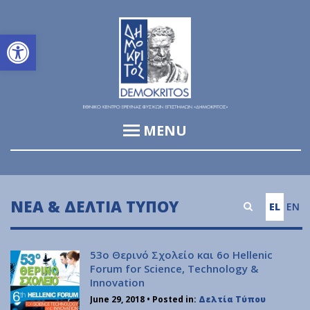
Ανοίξτε τη γραμμή εργαλείων
MENU
Ινστιτούτο Πληροφορικής & Τηλεπικοινωνιών (ΙΠΤ)
Ινστιτούτο Βιοεπιστημών και Εφαρμογών (ΙΒΕ)
ΝΈΑ & ΔΕΛΤΊΑ ΤΎΠΟΥ
EL
EN
Ινστιτούτο Πυρηνικών & Ραδιολογικών Επιστημών &
Τεχνολογίας, Ενέργειας & Ασφάλειας (ΙΠΡΕΤΕΑ)
53ο Θερινό Σχολείο και 6ο Hellenic
Ινστιτούτο Νανοεπιστήμης & Νανοτεχνολογίας (ΙΝΝ)
Forum for Science, Technology &
Innovation
Ινστιτούτο Πυρηνικής & Σωματιδιακής Φυσικής (ΙΠΣΦ)
June 29, 2018
• Posted in:
Δελτία Τύπου