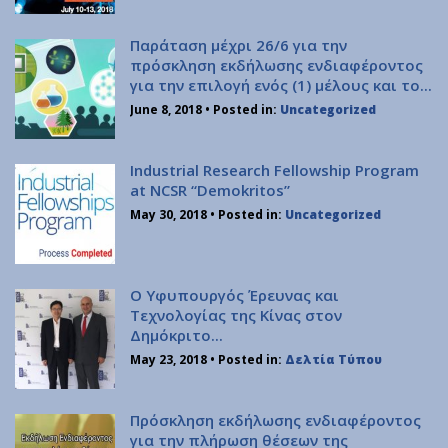
Ινστιτούτο Κβαντικής Υπολογιστικής και Κβαντικής
Τεχνολογίας (ΙΚΥΚΤ)
Παράταση μέχρι 26/6 για την
πρόσκληση εκδήλωσης ενδιαφέροντος
Εθνικές Ερευνητικές Υποδομές
για την επιλογή ενός (1) μέλους και το...
June 8, 2018
• Posted in:
Uncategorized
Αρχική
Σχετικά
Industrial Research Fellowship Program
at NCSR “Demokritos”
Γραφείο Εκπαίδευσης
May 30, 2018
• Posted in:
Uncategorized
Γραφείο Υγείας, Υγιεινής & Ασφάλειας των Εργαζομένων
Συνεδριακό Κέντρο
Τμήμα Υποστήριξης Καινοτομίας και Λειτουργίας Τεχνολογικού
Ο Υφυπουργός Έρευνας και
Πάρκου
Τεχνολογίας της Κίνας στον
Τεχνολογικό Πάρκο «Λεύκιππος»
Δημόκριτο...
Τμήμα Ηλεκτρονικής Διακυβέρνησης
May 23, 2018
• Posted in:
Δελτία Τύπου
Θέσεις Εργασίας
Προκηρύξεις-Διαγωνισμοί
Πρόσκληση εκδήλωσης ενδιαφέροντος
Σχέδιο Δράσης Ισότητας των Φύλων
για την πλήρωση θέσεων της