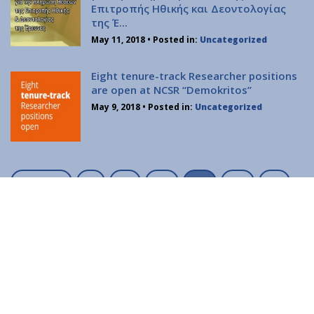
Επιτροπής Ηθικής και Δεοντολογίας
Νέα
της Έ...
Εκτέλεση Προϋπολογισμού
May 11, 2018
• Posted in:
Uncategorized
Επικοινωνία
Διαύγεια
Eight tenure-track Researcher positions
are open at NCSR “Demokritos”
May 9, 2018
• Posted in:
Uncategorized
P
Previous
1
…
25
26
27
…
o
29
Next
Προσωπικά Δεδομένα
|
Όροι Χρήσης
s
t
s
n
a