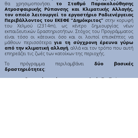
θα χρησιμοποιήσει
το Σταθμό Παρακολούθησης
Νέα
Ατμοσφαιρικής Ρύπανσης και Κλιματικής Αλλαγής,
τον οποίο λειτουργεί το εργαστήριο Ραδιενέργειας
Εκτέλεση Προϋπολογισμού
Περιβάλλοντος του ΕΚΕΦΕ
“Δημόκριτος”
στην κορυφή
Επικοινωνία
του Χελμού (2314m), ως κέντρο δημιουργίας νέων
εκπαιδευτικών δραστηριοτήτων. Στόχος του Προγράμματος
Διαύγεια
είναι τόσο οι κάτοικοι όσο και οι λοιποί επισκέπτες να
μάθουν περισσότερα
για τη σύγχρονη έρευνα γύρω
από την κλιματική αλλαγή
, αλλά και τον τρόπο που αυτή
επηρεάζει τις ζωές των κατοίκων της περιοχής.
Το πρόγραμμα περιλαμβάνει
δύο βασικές
δραστηριότητες
:
Εκπαιδευτικό περίπατο στο Χελμ
ό:
Το Πρόγραμμα
H2C2 συνεργάζεται με τοπικούς φορείς για να αναπτύξει
και να δοκιμάσει πιλοτικά μια συγκεκριμένη
διαδρομή
Προσωπικά Δεδομένα
|
Όροι Χρήσης
εκπαιδευτικού περιπάτου
στο βουνό. Οι
επισκέπτες-πεζοπόροι θα μάθουν πώς οι
τοπικές ιστορίες και οι μύθοι
μπορούν να
βοηθήσουν να κατανοήσουμε
τη σχέση μας με το
περιβάλλον
και με ποιόν τρόπο η έρευνα βοηθά να
μάθουμε
πώς μεταβάλλεται το βουνό
και ο
ευρύτερος κόσμος γύρω μας.
Δράση με πολίτες επιστήμονες
: Το Πρόγραμμα H2C2