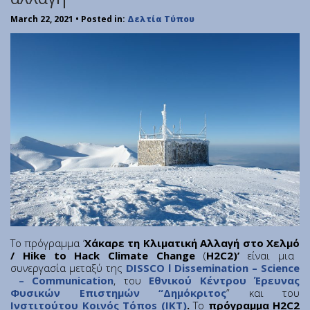
Ινστιτούτο Κβαντικής Υπολογιστικής και Κβαντικής
Τεχνολογίας (ΙΚΥΚΤ)
March 22, 2021
• Posted in:
Δελτία Τύπου
Εθνικές Ερευνητικές Υποδομές
Αρχική
Σχετικά
Γραφείο Εκπαίδευσης
Γραφείο Υγείας, Υγιεινής & Ασφάλειας των Εργαζομένων
Συνεδριακό Κέντρο
Τμήμα Υποστήριξης Καινοτομίας και Λειτουργίας Τεχνολογικού
Πάρκου
Τεχνολογικό Πάρκο «Λεύκιππος»
To πρόγραμμα ‘
Χάκαρε τη Κλιματική Αλλαγή στο Χελμό
Τμήμα Ηλεκτρονικής Διακυβέρνησης
/
Hike
to
Hack
Climate
Change
(
H
2
C
2)’
είναι μια
Θέσεις Εργασίας
συνεργασία μεταξύ της
DISSCO
l
Dissemination
–
Science
–
Communication
, του
Εθνικού Κέντρου Έρευνας
Προκηρύξεις-Διαγωνισμοί
Φυσικών Επιστημών “Δημόκριτος
” και του
Σχέδιο Δράσης Ισότητας των Φύλων
Ινστιτούτου Κοινός Τόπο
s
(ΙΚΤ)
.
Το
πρόγραμμα H2C2