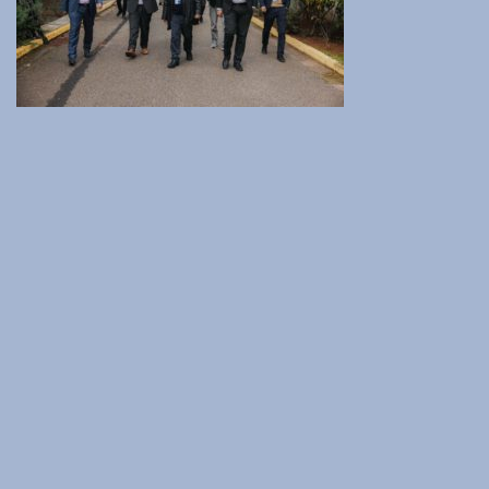
Ινστιτούτο Κβαντικής Υπολογιστικής και Κβαντικής
Τεχνολογίας (ΙΚΥΚΤ)
Εθνικές Ερευνητικές Υποδομές
Αρχική
Σχετικά
Γραφείο Εκπαίδευσης
Γραφείο Υγείας, Υγιεινής & Ασφάλειας των Εργαζομένων
Συνεδριακό Κέντρο
Τμήμα Υποστήριξης Καινοτομίας και Λειτουργίας Τεχνολογικού
Πάρκου
Τεχνολογικό Πάρκο «Λεύκιππος»
Τμήμα Ηλεκτρονικής Διακυβέρνησης
Θέσεις Εργασίας
Προκηρύξεις-Διαγωνισμοί
Σχέδιο Δράσης Ισότητας των Φύλων